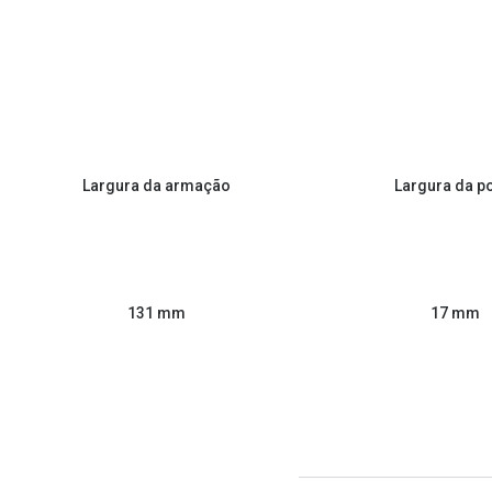
Largura da armação
Largura da p
131 mm
17 mm