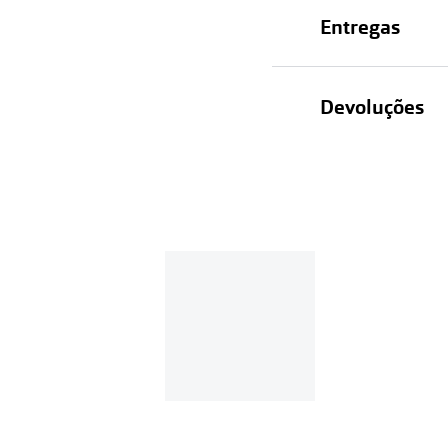
Entregas
Devoluções
Recolhas em lo
Entregas em ca
Se o valor d
Em compras d
Para realizar a 
Se tens cont