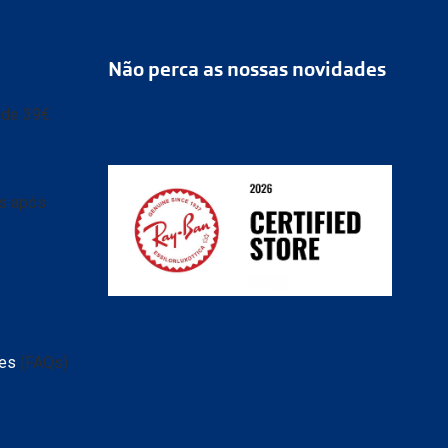
Não perca as nossas novidades
r de 39€
as após
ransparente e caixa
 de
tes
(FAQs)