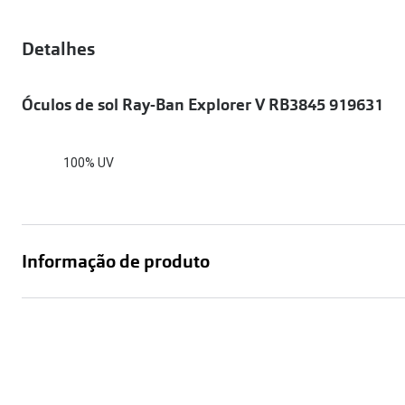
Óculos Polarizados
Como funcion
Líquidos e gotas
Olhos Vermelhos
Mais vendidos
Mulher
Detalhes
Ver todos
Homem
🔴Outlet
Óculos de sol Ray-Ban Explorer V RB3845 919631
Criança
100% UV
Informação de produto