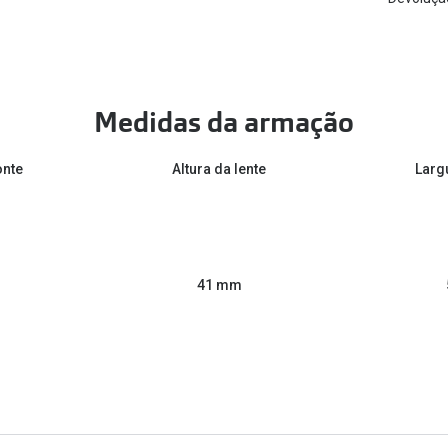
Medidas da armação
onte
Altura da lente
Larg
41 mm