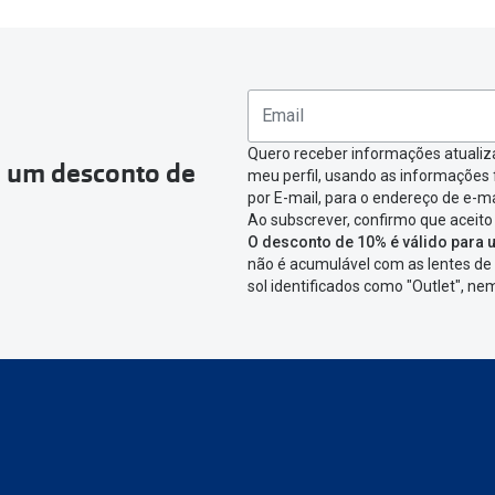
ea pessoal e ir a
“
As minhas encomendas
”
.
omenda que queres devolver e clica em
“Devolução”
.
ágina onde só precisas de seleccionar qual o produto a devolver,
nfirmar a devolução
Quero receber informações atualiz
a um desconto de
meu perfil, usando as informações
icar em criar etiqueta de devolução. Deves imprimir a etiqueta 
por E-mail, para o endereço de e-ma
Ao subscrever, confirmo que aceito
aixa da encomenda.
O desconto de 10% é válido para u
não é acumulável com as lentes de 
 devolver o artigo em lojas físicas.
Deves devolver a tua enc
sol identificados como "Outlet", n
cacifo Sending/Inpost
mais perto de ti.
Ver pontos disponívei
ng/Inpost recolha a tua encomenda, vais receber um e-mail de 
eguimento,
para que possas acompanhar a devolução.
conta ou preferes não registrar-te: