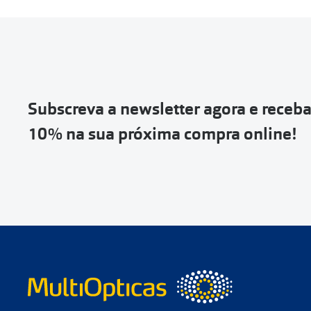
Entrar na tua ár
Escolher a enc
Vai abrir uma p
devolução e co
Subscreva a newsletter agora e receb
Depois deves cl
10% na sua próxima compra online!
coloca-la na c
Não é possível
de entrega
ou
Quando a Sendi
o
código de s
Se não tens 