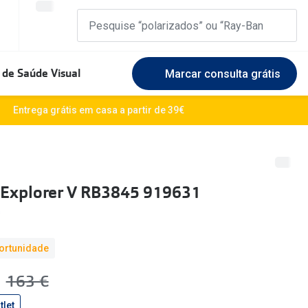
 de Saúde Visual
Marcar consulta grátis
Marcas Exclusivas
Entrega grátis em casa a partir de 39€
DbyD
Marque uma consulta gratuita
🆕 Guia 
rosto
Unofficial
Experimente gratuitamente em loja
O sol e a
 Explorer V RB3845 919631
Seen
Escolha as lentes ideais
Óculos d
Recomendações
Lifesty
ortunidade
+MultiOpticas
Quadrados
Saiba ma
€
era:
163 €
Redondos
tlet