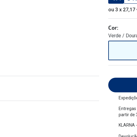
am os meus olhos?
Olhar por todos
ou 3 x 27,17
Adaptáveis à luz
Ver todos os artigos
Lentes personalizadas
Cor:
Verde / Dour
Expediçõe
Entregas 
partir de
KLARNA -
Devolução