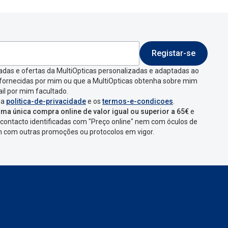
Registar-se
 indicar a razão de
adas e ofertas da MultiOpticas personalizadas e adaptadas ao
 fornecidas por mim ou que a MultiOpticas obtenha sobre mim
que aparecer e
il por mim facultado.
 a
politica-de-privacidade
e os
termos-e-condicoes
.
ma única compra online de valor igual ou superior a 65€
e
contacto identificadas com "Preço online" nem com óculos de
omenda
num
ponto
em com outras promoções ou protocolos em vigor.
s
confirmação com