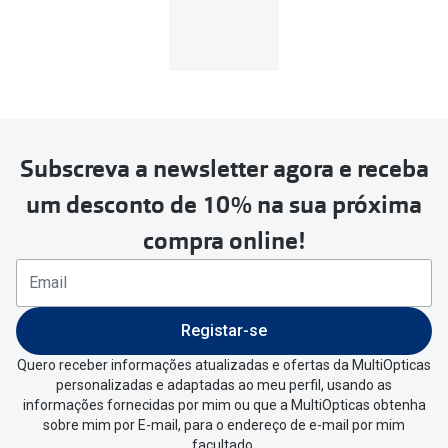
MultiOpticas
Subscreva a newsletter agora e receba
Para realizar a devolução deverás
um desconto de 10% na sua próxima
seguir estes passos:
compra online!
Se tens conta criada na
MultiOpticas deves:
Entrar na tua área pessoal e ir a
“
As
Registar-se
minhas encomendas
”
.
Quero receber informações atualizadas e ofertas da MultiOpticas
personalizadas e adaptadas ao meu perfil, usando as
Escolher a encomenda que queres
informações fornecidas por mim ou que a MultiOpticas obtenha
devolver e clica em
“Devolução”
.
sobre mim por E-mail, para o endereço de e-mail por mim
facultado.