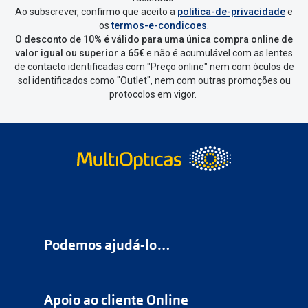
Ao subscrever, confirmo que aceito a
politica-de-privacidade
e
Vai abrir uma página onde só precisas
os
termos-e-condicoes
.
de seleccionar qual o produto a
O desconto de 10% é válido para uma única compra online de
devolver, indicar a razão de devolução
valor igual ou superior a 65€
e não é acumulável com as lentes
de contacto identificadas com "Preço online" nem com óculos de
e confirmar a devolução
sol identificados como "Outlet", nem com outras promoções ou
protocolos em vigor.
Depois deves clicar em criar etiqueta
de devolução. Deves imprimir a
etiqueta que aparecer e coloca-la na
caixa da encomenda.
Não é possível devolver o artigo em
lojas físicas.
Deves devolver a tua
encomenda
num
ponto de
Podemos ajudá-lo…
entrega
ou
cacifo
Sending/Inpost
mais perto de ti.
Ver
Numa das nossas
+200 lojas
pontos disponíveis
Apoio ao cliente Online