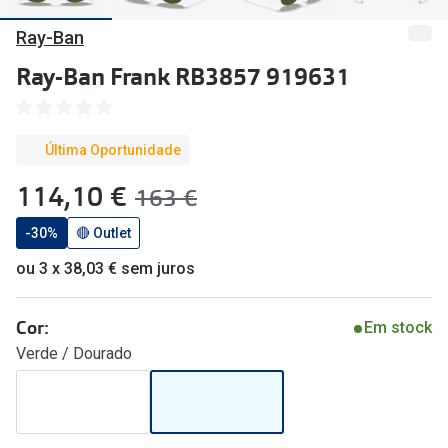
🔴Outlet
Miopia/Hi
Ray-Ban
Categoria
Astigmati
Ray-Ban Frank RB3857 919631
Mulher
Multifoca
Homem
Coloridas
Última Oportunidade
Criança
agora:
114,10 €
era:
163 €
Marcas
Acessórios
-30%
🔴 Outlet
iWear - Ex
ou 3 x 38,03 € sem juros
Marcas
Biofinity
Ray-Ban
Dailies
Cor:
Em stock
Verde / Dourado
Oakley
Air Optix
Persol
Acuvue
Michael Kors
Ver todas