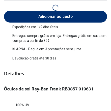
Versace
Contacto
Adicionar ao cesto
Prada
Marque um
Todas as marcas
Expedições em 1/2 dias úteis
Experimen
Entregas sempre grátis em loja. Entregas grátis em casa em
Marcas Exclusivas
Escolha as
compras a partir de 39€
DbyD
KLARNA - Pague em 3 prestações sem juros
Recomend
Unofficial
Devolução grátis até 30 dias
+MultiOpt
Seen
Detalhes
Formatos
Óculos de sol Ray-Ban Frank RB3857 919631
Quadrados
Redondos
100% UV