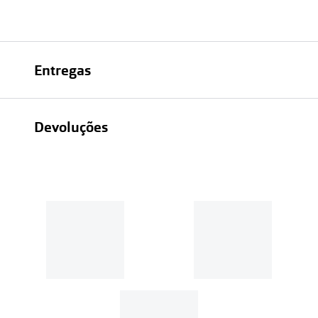
Entregas
Devoluções
Recolhas em loja sempre gratuitas;
30 dias
Entregas em casa:
Se o valor da encomenda for
superior a 39€, o envio é gratuito.
Em compras de valor inferior a
39€, os portes de envio têm um
custo de
3.99€
.