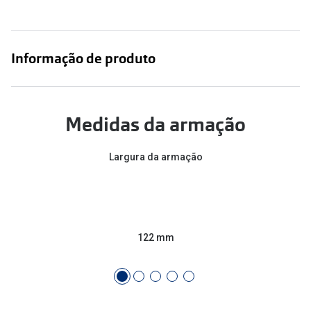
Conselhos
🆕 Guia de Compras para o formato do seu
rosto
Informação de produto
O sol e as crianças
Óculos de sol para todos
Medidas da armação
Lifestyle
Largura da armação
Saiba mais sobre as suas marcas favoritas
122 mm