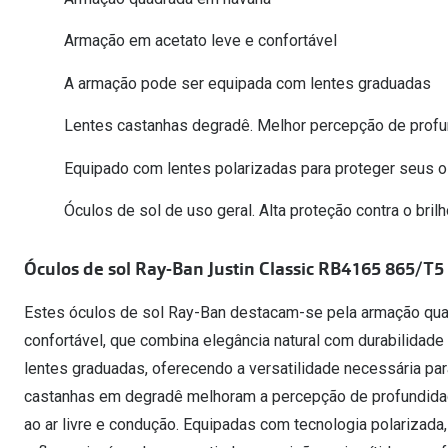
Óculos Polarizados
Como funcion
Líquidos e gotas
Olhos Vermelhos
Mais vendidos
Armação em acetato leve e confortável
Mulher
Ver todos
A armação pode ser equipada com lentes graduadas
Homem
🔴Outlet
Criança
Lentes castanhas degradê. Melhor percepção de profu
Equipado com lentes polarizadas para proteger seus o
Óculos de sol de uso geral. Alta proteção contra o brilh
Óculos de sol Ray-Ban Justin Classic RB4165 865/T5
Estes óculos de sol Ray-Ban destacam-se pela armação quad
confortável, que combina elegância natural com durabilidad
lentes graduadas, oferecendo a versatilidade necessária par
castanhas em degradê melhoram a percepção de profundidade
ao ar livre e condução. Equipadas com tecnologia polarizada