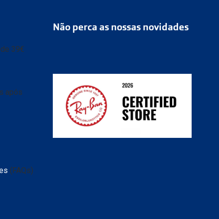
Não perca as nossas novidades
r de 39€
as após
ransparente e caixa
 de
tes
(FAQs)