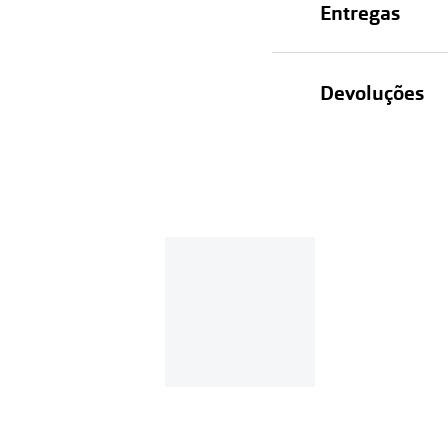
Entregas
Devoluções
Recolhas em lo
Entregas em ca
Se o valor d
Em compras d
Para realizar a 
Se tens cont