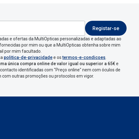
Registar-se
 indicar a razão de
adas e ofertas da MultiOpticas personalizadas e adaptadas ao
 fornecidas por mim ou que a MultiOpticas obtenha sobre mim
que aparecer e
il por mim facultado.
 a
politica-de-privacidade
e os
termos-e-condicoes
.
ma única compra online de valor igual ou superior a 65€
e
contacto identificadas com "Preço online" nem com óculos de
omenda
num
ponto
em com outras promoções ou protocolos em vigor.
s
confirmação com