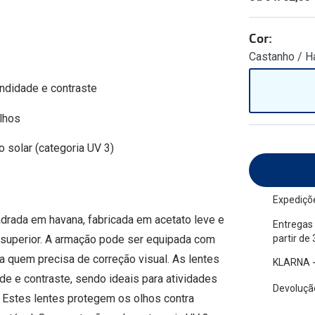
am os meus olhos?
Olhar por todos
Adaptáveis à luz
Cor:
Ver todos os artigos
Lentes personalizadas
Castanho / H
ndidade e contraste
lhos
o solar (categoria UV 3)
Expediçõe
rada em havana, fabricada em acetato leve e
Entregas 
partir de
e superior. A armação pode ser equipada com
a quem precisa de correção visual. As lentes
KLARNA -
 e contraste, sendo ideais para atividades
Devolução
, Estes lentes protegem os olhos contra