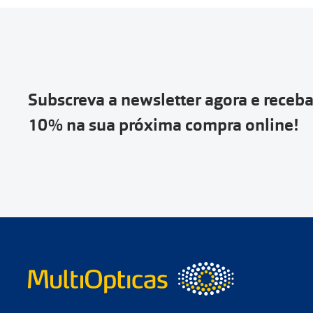
Entrar na tua ár
Escolher a enc
Vai abrir uma p
devolução e co
Subscreva a newsletter agora e receb
Depois deves cl
10% na sua próxima compra online!
coloca-la na c
Não é possível
de entrega
ou
Quando a Sendi
o
código de s
Se não tens 