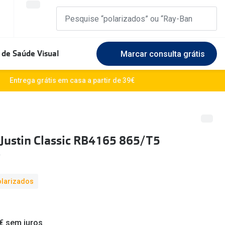
 de Saúde Visual
Marcar consulta grátis
Marcas Exclusivas
Entrega grátis em casa a partir de 39€
DbyD
Marque uma consulta gratuita
🆕 Guia 
rosto
Unofficial
Experimente gratuitamente em loja
O sol e a
Justin Classic RB4165 865/T5
Seen
Escolha as lentes ideais
Óculos d
Recomendações
Lifesty
olarizados
+MultiOpticas
Quadrados
Saiba ma
Redondos
 € sem juros