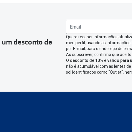
ea pessoal e ir a
“
As minhas encomendas
”
.
omenda que queres devolver e clica em
“Devolução”
.
ágina onde só precisas de seleccionar qual o produto a devolver,
nfirmar a devolução
Quero receber informações atualiz
a um desconto de
meu perfil, usando as informações
icar em criar etiqueta de devolução. Deves imprimir a etiqueta 
por E-mail, para o endereço de e-ma
Ao subscrever, confirmo que aceito
aixa da encomenda.
O desconto de 10% é válido para u
não é acumulável com as lentes de 
 devolver o artigo em lojas físicas.
Deves devolver a tua enc
sol identificados como "Outlet", n
cacifo Sending/Inpost
mais perto de ti.
Ver pontos disponívei
ng/Inpost recolha a tua encomenda, vais receber um e-mail de 
eguimento,
para que possas acompanhar a devolução.
conta ou preferes não registrar-te: