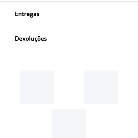
Entregas
Devoluções
Recolhas em loja sempre gratuitas;
30 dias
Entregas em casa:
Se o valor da encomenda for
superior a 39€, o envio é gratuito.
Em compras de valor inferior a
39€, os portes de envio têm um
custo de
3.99€
.