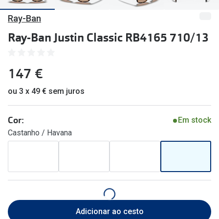
🔴Outlet
Miopia/Hi
Ray-Ban
Categoria
Astigmati
Ray-Ban Justin Classic RB4165 710/13
Mulher
Multifoca
147 €
Homem
Coloridas
Criança
ou 3 x 49 € sem juros
Marcas
Acessórios
iWear - Ex
Cor:
Em stock
Castanho / Havana
Marcas
Biofinity
Ray-Ban
Dailies
Oakley
Air Optix
Persol
Acuvue
Adicionar ao cesto
Michael Kors
Ver todas