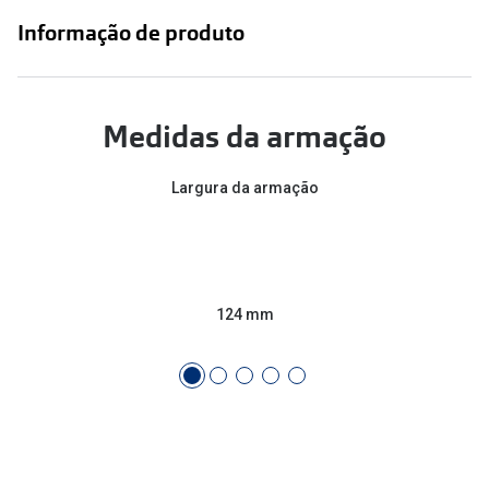
Conselhos
Informação de produto
🆕 Guia de Compras para o formato do seu
rosto
O sol e as crianças
Medidas da armação
Óculos de sol para todos
Largura da armação
Lifestyle
Saiba mais sobre as suas marcas favoritas
124 mm