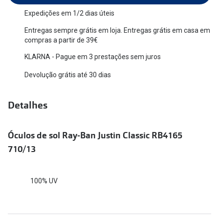
Versace
Expedições em 1/2 dias úteis
Contacto
Entregas sempre grátis em loja. Entregas grátis em casa em
Prada
Marque um
compras a partir de 39€
Todas as marcas
KLARNA - Pague em 3 prestações sem juros
Experimen
Devolução grátis até 30 dias
Marcas Exclusivas
Escolha as
DbyD
Recomend
Detalhes
Unofficial
+MultiOpt
Seen
Óculos de sol Ray-Ban Justin Classic RB4165
710/13
Formatos
Quadrados
100% UV
Redondos