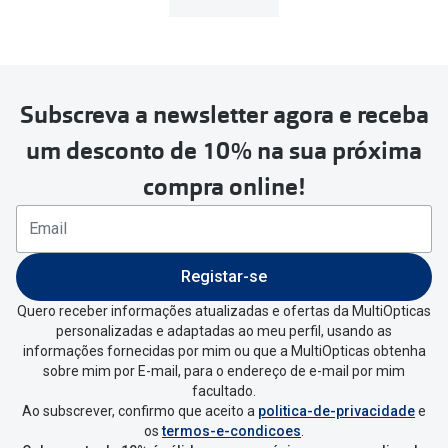
MultiOpticas
Subscreva a newsletter agora e receba
Para realizar a devolução deverás
um desconto de 10% na sua próxima
seguir estes passos:
compra online!
Se tens conta criada na
MultiOpticas deves:
Entrar na tua área pessoal e ir a
“
As
Registar-se
minhas encomendas
”
.
Quero receber informações atualizadas e ofertas da MultiOpticas
personalizadas e adaptadas ao meu perfil, usando as
Escolher a encomenda que queres
informações fornecidas por mim ou que a MultiOpticas obtenha
devolver e clica em
“Devolução”
.
sobre mim por E-mail, para o endereço de e-mail por mim
facultado.
Ao subscrever, confirmo que aceito a
politica-de-privacidade
e
Vai abrir uma página onde só precisas
os
termos-e-condicoes
.
de seleccionar qual o produto a