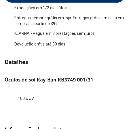
Versace
Expedições em 1/2 dias úteis
Contacto
Entregas sempre grátis em loja. Entregas grátis em casa em
Prada
Marque um
compras a partir de 39€
Todas as marcas
KLARNA - Pague em 3 prestações sem juros
Experimen
Devolução grátis até 30 dias
Marcas Exclusivas
Escolha as
DbyD
Recomend
Detalhes
Unofficial
+MultiOpt
Seen
Óculos de sol Ray-Ban RB3749 001/31
Formatos
100% UV
Quadrados
Redondos