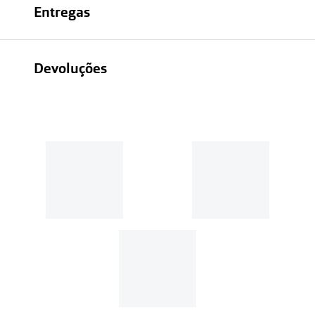
Entregas
Devoluções
Recolhas em loja sempre gratuitas;
30 dias
Entregas em casa:
Se o valor da encomenda for
superior a 39€, o envio é gratuito.
Em compras de valor inferior a
39€, os portes de envio têm um
custo de
3.99€
.
MultiOpticas