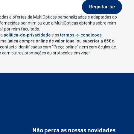
Registar-se
 indicar a razão de
adas e ofertas da MultiOpticas personalizadas e adaptadas ao
 fornecidas por mim ou que a MultiOpticas obtenha sobre mim
que aparecer e
il por mim facultado.
 a
politica-de-privacidade
e os
termos-e-condicoes
.
ma única compra online de valor igual ou superior a 65€
e
contacto identificadas com "Preço online" nem com óculos de
omenda
num
ponto
em com outras promoções ou protocolos em vigor.
s
confirmação com
Não perca as nossas novidades