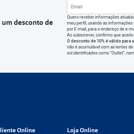
ágina onde só precisas de seleccionar qual o produto a devolver,
nfirmar a devolução
Quero receber informações atualiz
a um desconto de
meu perfil, usando as informações
icar em criar etiqueta de devolução. Deves imprimir a etiqueta 
por E-mail, para o endereço de e-ma
Ao subscrever, confirmo que aceito
aixa da encomenda.
O desconto de 10% é válido para u
não é acumulável com as lentes de 
 devolver o artigo em lojas físicas.
Deves devolver a tua enc
sol identificados como "Outlet", n
cacifo Sending/Inpost
mais perto de ti.
Ver pontos disponívei
ng/Inpost recolha a tua encomenda, vais receber um e-mail de 
eguimento,
para que possas acompanhar a devolução.
conta ou preferes não registrar-te:
link
nº de encomenda
e-mail
liente Online
Loja Online