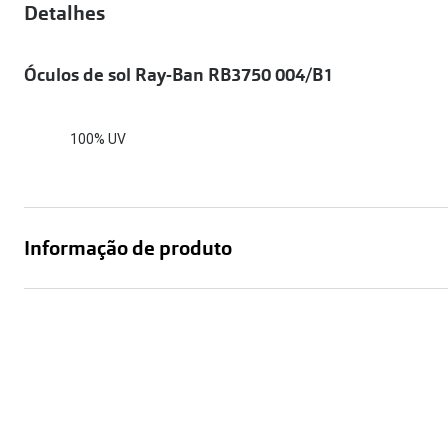
Óculos Polarizados
Detalhes
Como funcion
Líquidos e gotas
Olhos Vermelhos
Mais vendidos
Mulher
Óculos de sol Ray-Ban RB3750 004/B1
Ver todos
Homem
🔴Outlet
Criança
100% UV
Informação de produto