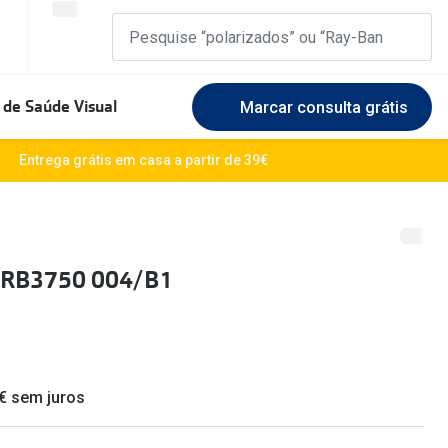
 de Saúde Visual
Marcar consulta grátis
Marcas Exclusivas
Entrega grátis em casa a partir de 39€
DbyD
Marque uma consulta gratuita
🆕 Guia 
rosto
Unofficial
Experimente gratuitamente em loja
O sol e a
 RB3750 004/B1
Seen
Escolha as lentes ideais
Óculos d
Recomendações
Lifesty
+MultiOpticas
Quadrados
Saiba ma
 € sem juros
Redondos