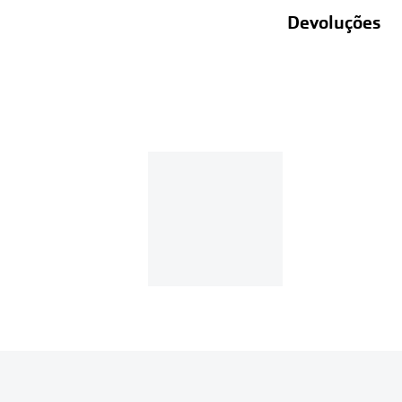
Devoluções
Recolhas em lo
Entregas em ca
Se o valor d
Em compras d
Para realizar a 
Se tens cont
Entrar na tua ár
Escolher a enc