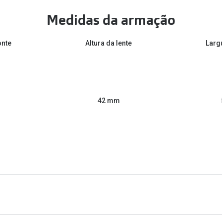
Medidas da armação
onte
Altura da lente
Larg
42 mm