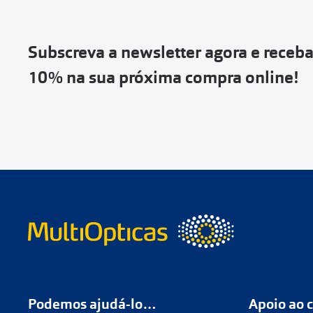
Vai abrir uma p
devolução e co
Subscreva a newsletter agora e receb
Depois deves cl
10% na sua próxima compra online!
coloca-la na c
Não é possível
de entrega
ou
Quando a Sendi
o
código de s
Se não tens 
Podemos ajudá-lo…
Apoio ao c