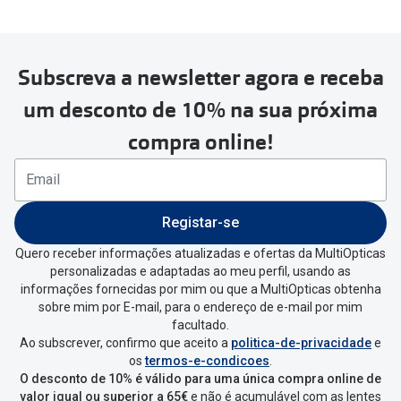
Subscreva a newsletter agora e receba
Para realizar a devolução deverás
um desconto de 10% na sua próxima
seguir estes passos:
compra online!
Se tens conta criada na
MultiOpticas deves:
Entrar na tua área pessoal e ir a
“
As
Registar-se
minhas encomendas
”
.
Quero receber informações atualizadas e ofertas da MultiOpticas
personalizadas e adaptadas ao meu perfil, usando as
Escolher a encomenda que queres
informações fornecidas por mim ou que a MultiOpticas obtenha
devolver e clica em
“Devolução”
.
sobre mim por E-mail, para o endereço de e-mail por mim
facultado.
Ao subscrever, confirmo que aceito a
politica-de-privacidade
e
Vai abrir uma página onde só precisas
os
termos-e-condicoes
.
de seleccionar qual o produto a
O desconto de 10% é válido para uma única compra online de
devolver, indicar a razão de devolução
valor igual ou superior a 65€
e não é acumulável com as lentes