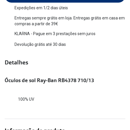
Versace
Expedições em 1/2 dias úteis
Contacto
Entregas sempre grátis em loja. Entregas grátis em casa em
Prada
Marque um
compras a partir de 39€
Todas as marcas
KLARNA - Pague em 3 prestações sem juros
Experimen
Devolução grátis até 30 dias
Marcas Exclusivas
Escolha as
DbyD
Recomend
Detalhes
Unofficial
+MultiOpt
Seen
Óculos de sol Ray-Ban RB4378 710/13
Formatos
100% UV
Quadrados
Redondos