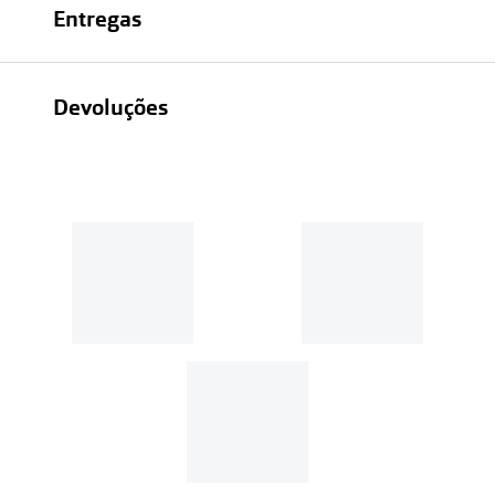
Entregas
Devoluções
Recolhas em loja sempre gratuitas;
30 dias
Entregas em casa:
Se o valor da encomenda for
superior a 39€, o envio é gratuito.
Em compras de valor inferior a
39€, os portes de envio têm um
custo de
3.99€
.
MultiOpticas