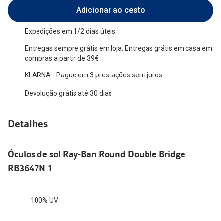
Adicionar ao cesto
Versace
Contacto
Expedições em 1/2 dias úteis
Prada
Marque um
Entregas sempre grátis em loja. Entregas grátis em casa em
Todas as marcas
compras a partir de 39€
Experimen
KLARNA - Pague em 3 prestações sem juros
Marcas Exclusivas
Escolha as
DbyD
Devolução grátis até 30 dias
Recomend
Unofficial
Detalhes
+MultiOpt
Seen
Óculos de sol Ray-Ban Round Double Bridge
Formatos
RB3647N 1
Quadrados
Redondos
100% UV