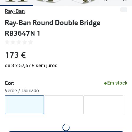
🔴Outlet
Miopia/Hi
Ray-Ban
Categoria
Astigmati
Ray-Ban Round Double Bridge
Mulher
Multifoca
RB3647N 1
Homem
Coloridas
173 €
Criança
Marcas
ou 3 x 57,67 € sem juros
Acessórios
iWear - Ex
Marcas
Biofinity
Cor:
Em stock
Verde / Dourado
Ray-Ban
Dailies
Oakley
Air Optix
Persol
Acuvue
Michael Kors
Ver todas