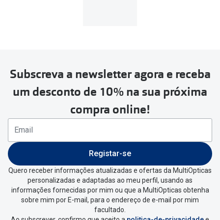
MultiOpticas
Subscreva a newsletter agora e receba
Para realizar a devolução deverás
um desconto de 10% na sua próxima
seguir estes passos:
compra online!
Se tens conta criada na
MultiOpticas deves:
Entrar na tua área pessoal e ir a
“
As
Registar-se
minhas encomendas
”
.
Quero receber informações atualizadas e ofertas da MultiOpticas
personalizadas e adaptadas ao meu perfil, usando as
Escolher a encomenda que queres
informações fornecidas por mim ou que a MultiOpticas obtenha
devolver e clica em
“Devolução”
.
sobre mim por E-mail, para o endereço de e-mail por mim
facultado.
Ao subscrever, confirmo que aceito a
politica-de-privacidade
e