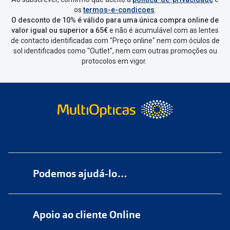
Vai abrir uma página onde só precisas
os
termos-e-condicoes
.
de seleccionar qual o produto a
O desconto de 10% é válido para uma única compra online de
devolver, indicar a razão de devolução
valor igual ou superior a 65€
e não é acumulável com as lentes
de contacto identificadas com "Preço online" nem com óculos de
e confirmar a devolução
sol identificados como "Outlet", nem com outras promoções ou
protocolos em vigor.
Depois deves clicar em criar etiqueta
de devolução. Deves imprimir a
etiqueta que aparecer e coloca-la na
caixa da encomenda.
Não é possível devolver o artigo em
lojas físicas.
Deves devolver a tua
encomenda
num
ponto de
Podemos ajudá-lo…
entrega
ou
cacifo
Sending/Inpost
mais perto de ti.
Ver
Numa das nossas
+200 lojas
pontos disponíveis
Apoio ao cliente Online
Marque
aqui
uma consulta grátis
Quando a Sending/Inpost recolha a