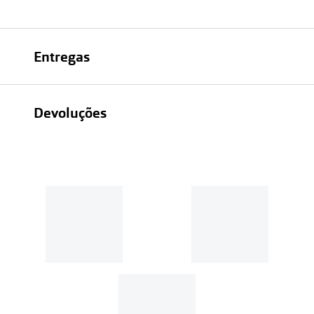
Entregas
Devoluções
Recolhas em loja sempre gratuitas;
30 dias
Entregas em casa:
Se o valor da encomenda for
superior a 39€, o envio é gratuito.
Em compras de valor inferior a
39€, os portes de envio têm um
custo de
3.99€
.