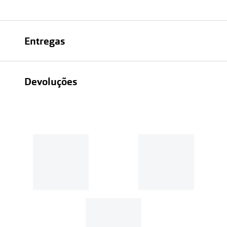
Entregas
Devoluções
Recolhas em loja sempre gratuitas;
30 dias
Entregas em casa:
Se o valor da encomenda for
superior a 39€, o envio é gratuito.
Em compras de valor inferior a
39€, os portes de envio têm um
custo de
3.99€
.