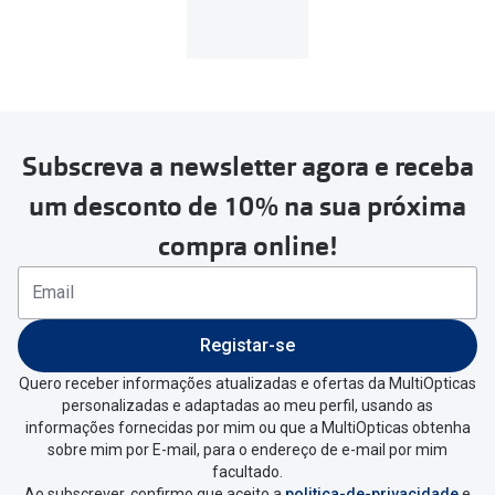
MultiOpticas
Subscreva a newsletter agora e receba
Para realizar a devolução deverás
um desconto de 10% na sua próxima
seguir estes passos:
compra online!
Se tens conta criada na
MultiOpticas deves:
Entrar na tua área pessoal e ir a
“
As
Registar-se
minhas encomendas
”
.
Quero receber informações atualizadas e ofertas da MultiOpticas
personalizadas e adaptadas ao meu perfil, usando as
Escolher a encomenda que queres
informações fornecidas por mim ou que a MultiOpticas obtenha
devolver e clica em
“Devolução”
.
sobre mim por E-mail, para o endereço de e-mail por mim
facultado.
Ao subscrever, confirmo que aceito a
politica-de-privacidade
e