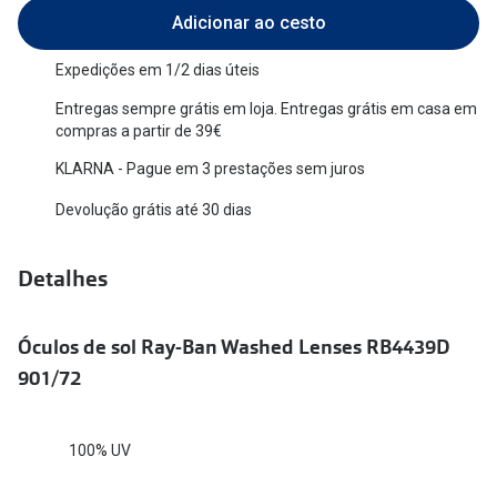
Adicionar ao cesto
Versace
Contacto
Expedições em 1/2 dias úteis
Prada
Marque um
Entregas sempre grátis em loja. Entregas grátis em casa em
Todas as marcas
compras a partir de 39€
Experimen
KLARNA - Pague em 3 prestações sem juros
Marcas Exclusivas
Escolha as
DbyD
Devolução grátis até 30 dias
Recomend
Unofficial
Detalhes
+MultiOpt
Seen
Óculos de sol Ray-Ban Washed Lenses RB4439D
Formatos
901/72
Quadrados
Redondos
100% UV