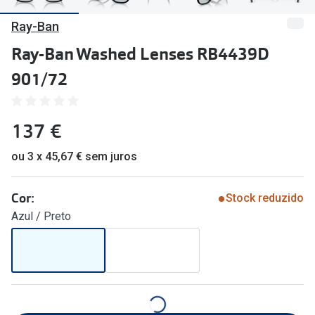
🔴Outlet
Miopia/Hi
Ray-Ban
Categoria
Astigmati
Ray-Ban Washed Lenses RB4439D
Mulher
Multifoca
901/72
Homem
Coloridas
137 €
Criança
Marcas
ou 3 x 45,67 € sem juros
Acessórios
iWear - Ex
Marcas
Biofinity
Cor:
Stock reduzido
Azul / Preto
Ray-Ban
Dailies
Oakley
Air Optix
Persol
Acuvue
Michael Kors
Ver todas