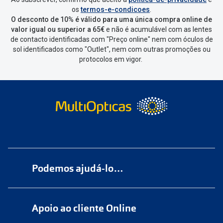
Vai abrir uma página onde só precisas
os
termos-e-condicoes
.
de seleccionar qual o produto a
O desconto de 10% é válido para uma única compra online de
devolver, indicar a razão de devolução
valor igual ou superior a 65€
e não é acumulável com as lentes
de contacto identificadas com "Preço online" nem com óculos de
e confirmar a devolução
sol identificados como "Outlet", nem com outras promoções ou
protocolos em vigor.
Depois deves clicar em criar etiqueta
de devolução. Deves imprimir a
etiqueta que aparecer e coloca-la na
caixa da encomenda.
Não é possível devolver o artigo em
lojas físicas.
Deves devolver a tua
encomenda
num
ponto de
Podemos ajudá-lo…
entrega
ou
cacifo
Sending/Inpost
mais perto de ti.
Ver
Numa das nossas
+200 lojas
pontos disponíveis
Apoio ao cliente Online
Marque
aqui
uma consulta grátis
Quando a Sending/Inpost recolha a