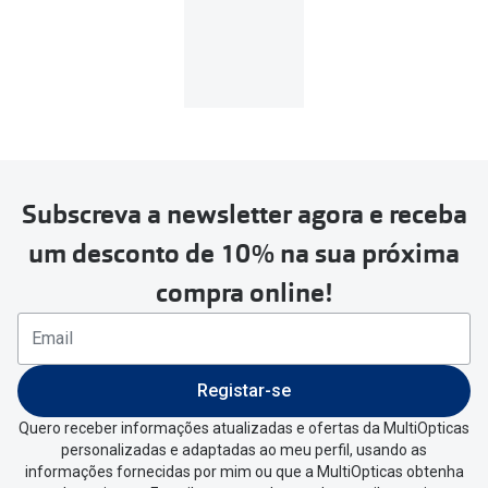
custo de
3.99€
.
MultiOpticas
Subscreva a newsletter agora e receba
Para realizar a devolução deverás
um desconto de 10% na sua próxima
seguir estes passos:
compra online!
Se tens conta criada na
MultiOpticas deves:
Entrar na tua área pessoal e ir a
“
As
Registar-se
minhas encomendas
”
.
Quero receber informações atualizadas e ofertas da MultiOpticas
personalizadas e adaptadas ao meu perfil, usando as
Escolher a encomenda que queres
informações fornecidas por mim ou que a MultiOpticas obtenha