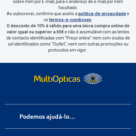
devolver e clica em
“Devolução”
.
sobre mim por E-mail, para o endereço de e-mail por mim
facultado.
Ao subscrever, confirmo que aceito a
politica-de-privacidade
e
Vai abrir uma página onde só precisas
os
termos-e-condicoes
.
de seleccionar qual o produto a
O desconto de 10% é válido para uma única compra online de
devolver, indicar a razão de devolução
valor igual ou superior a 65€
e não é acumulável com as lentes
de contacto identificadas com "Preço online" nem com óculos de
e confirmar a devolução
sol identificados como "Outlet", nem com outras promoções ou
protocolos em vigor.
Depois deves clicar em criar etiqueta
de devolução. Deves imprimir a
etiqueta que aparecer e coloca-la na
caixa da encomenda.
Não é possível devolver o artigo em
lojas físicas.
Deves devolver a tua
encomenda
num
ponto de
Podemos ajudá-lo…
entrega
ou
cacifo
Sending/Inpost
mais perto de ti.
Ver
Numa das nossas
+200 lojas
pontos disponíveis