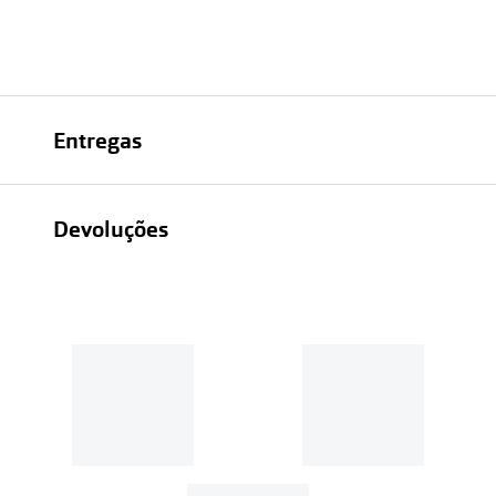
Entregas
Devoluções
Recolhas em loja sempre gratuitas;
30 dias
Entregas em casa:
Se o valor da encomenda for
superior a 39€, o envio é gratuito.
Em compras de valor inferior a
39€, os portes de envio têm um