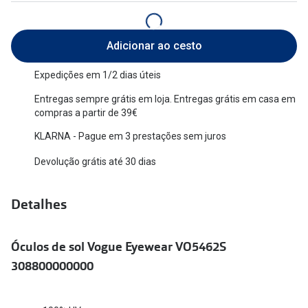
Versace
Contacto
Adicionar ao cesto
Prada
Marque um
Todas as marcas
Expedições em 1/2 dias úteis
Experimen
Entregas sempre grátis em loja. Entregas grátis em casa em
Marcas Exclusivas
Escolha as
compras a partir de 39€
DbyD
KLARNA - Pague em 3 prestações sem juros
Recomend
Unofficial
Devolução grátis até 30 dias
+MultiOpt
Seen
Detalhes
Formatos
Óculos de sol Vogue Eyewear VO5462S
Quadrados
308800000000
Redondos